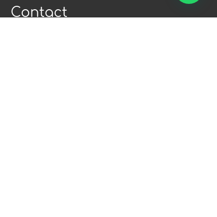
Contact
bfrozen ice cream

Omweg 38, 1566HP Assendelft
bel direct

06-29308112
of
06-48406191
e-mailadres

info@bfrozen.com