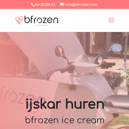
06-29308112
info@bfrozen.com
ijskar huren
bfrozen ice cream